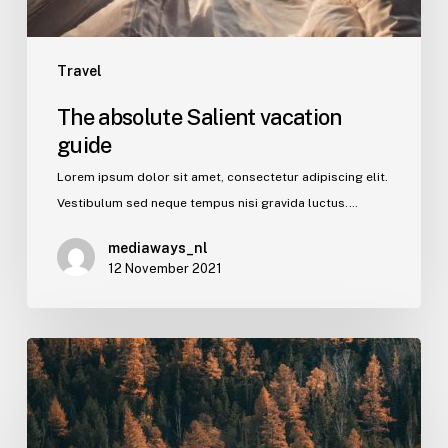
Travel
The absolute Salient vacation
guide
Lorem ipsum dolor sit amet, consectetur adipiscing elit.
Vestibulum sed neque tempus nisi gravida luctus.…
mediaways_nl
12 November 2021
The
summer
music
festival