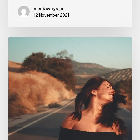
mediaways_nl
12 November 2021
The
best
time
of
year
to
visit
Australia