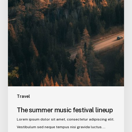
lineup
Travel
The summer music festival lineup
Lorem ipsum dolor sit amet, consectetur adipiscing elit.
Vestibulum sed neque tempus nisi gravida luctus.…