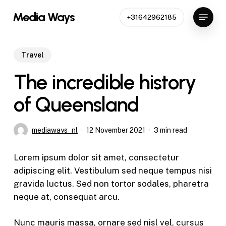
Skip
Menu
Media Ways
+31642962185
to
Close
main
Menu
content
Travel
The incredible history
of Queensland
mediaways_nl
12 November 2021
3 min read
Lorem ipsum dolor sit amet, consectetur
adipiscing elit. Vestibulum sed neque tempus nisi
gravida luctus. Sed non tortor sodales, pharetra
neque at, consequat arcu.
Nunc mauris massa, ornare sed nisl vel, cursus