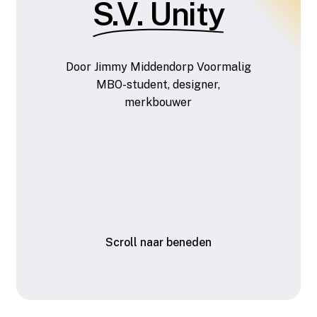
S.V. Unity
Door
Jimmy
Middendorp
Voormalig
MBO-student,
designer,
merkbouwer
S
c
r
o
l
l
n
a
a
r
b
e
n
e
d
e
n