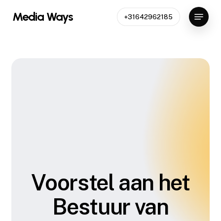
Skip
Menu
Media Ways
+31642962185
to
Close
main
Menu
content
Voorstel aan het
Bestuur van